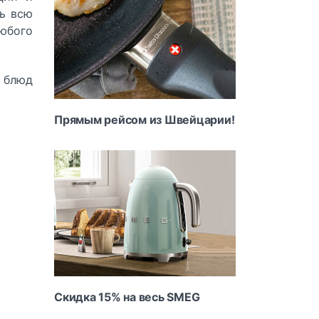
ь всю
юбого
 блюд
Прямым рейсом из Швейцарии!
Скидка 15% на весь SMEG