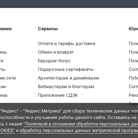
пании
Сервисы
Юри
Оплата и тарифы доставки
Пол
ины
Обмен и возврат
Пол
ти
Евродом-бонус
Поли
кты
Подарочные сертификаты
Сог
ие сети
Архитекторам и дизайнерам
Пуб
сии
Вебмастерам и блоггерам
Сог
иза
Приложение СДЭК
Рек
Сер
Яндекс" - "Яндекс.Метрика" для сбора технических данных пос
Сог
тоспособности и улучшения работы данного сайта. Оставаясь на
есь с нашей
"Политикой в отношении обработки персональных да
OOKIES"
и
обработку персональных данных метрической програ