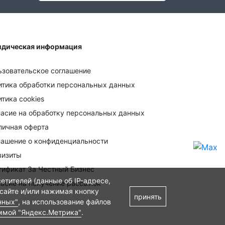
дическая информация
ьзовательское соглашение
итика обработки персональных данных
тика cookies
ласие на обработку персональных данных
личная оферта
лашение о конфиденциальности
визиты
тификат За Честный Бизнес
етителей (данные об IP-адресе,
ласие на получение рассылок
 сайте и/или нажимая кнопку
принять
нных"
, на использование файлов
ммой "Яндекс.Метрика"
.