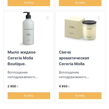
Купить
Купить
Мыло жидкое
Свеча
Cereria Molla
ароматическая
Boutique.
Cereria Molla
Сицилийская
Boutique.
Воплощение
Воплощение
вербена
Провансальская
неподражаемого
неподражаемого
лаванда
творчества парфюмеров
творчества парфюмеров
из Испании
из Испании
2 900
4 950
Купить
Купить