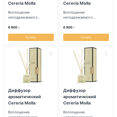
Cereria Molla
Cereria Molla
Boutique.
Boutique.
Воплощение
Воплощение
Сицилийская
Марокканский кедр
неподражаемого
неподражаемого
вербена
творчества парфюмеров
творчества парфюмеров
из Испании
из Испании
6 900
6 900
Купить
Купить
Диффузор
Диффузор
ароматический
ароматический
Cereria Molla
Cereria Molla
Boutique.
Boutique. Малина и
Воплощение
Воплощение
Итальянский
черная ваниль