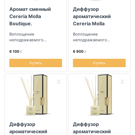
Аромат сменный
Диффузор
Cereria Molla
ароматический
Boutique.
Cereria Molla
Французский лен
Boutique. Черная
Воплощение
Воплощение
орхидея и лилия
неподражаемого
неподражаемого
100мл
творчества парфюмеров
творчества парфюмеров
из Испании
из Испании
6 100
6 900
Купить
Купить
Диффузор
Диффузор
ароматический
ароматический