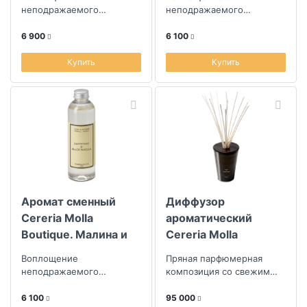
Французский лен
неподражаемого
неподражаемого
творчества парфюмеров
творчества парфюмеров
из Испании
из Испании
6 900
6 100
Купить
Купить
Аромат сменный
Диффузор
Cereria Molla
ароматический
Boutique. Малина и
Cereria Molla
черная ваниль
Boutique. Амбра и
Воплощение
Пряная парфюмерная
сандал
неподражаемого
композиция со свежим
творчества парфюмеров
лимонным оттенком
из Испании
6 100
95 000