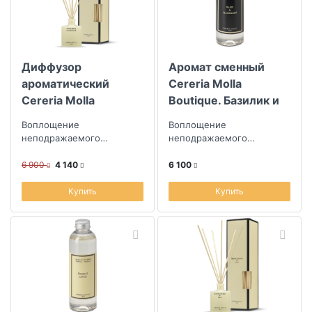
Диффузор
Аромат сменный
ароматический
Cereria Molla
Cereria Molla
Boutique. Базилик и
Boutique.
мандарин
Воплощение
Воплощение
Провансальская
неподражаемого
неподражаемого
лаванда
творчества парфюмеров
творчества парфюмеров
из Испании
из Испании
6 900
4 140
6 100
Купить
Купить