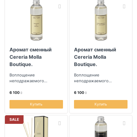
Аромат сменный
Аромат сменный
Cereria Molla
Cereria Molla
Boutique.
Boutique.
Сицилийская
Итальянский
Воплощение
Воплощение
вербена
бергамот 200мл
неподражаемого
неподражаемого
творчества парфюмеров
творчества парфюмеров
из Испании
из Испании
6 100
6 100
Купить
Купить
SALE