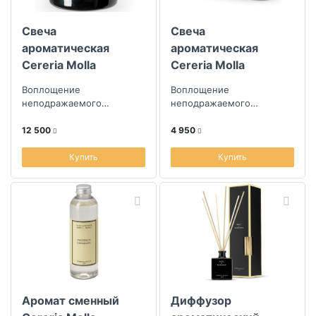
Свеча
Свеча
ароматическая
ароматическая
Cereria Molla
Cereria Molla
Boutique. Амбра и
Boutique. Малина и
Воплощение
Воплощение
сандал
черная ваниль
неподражаемого
неподражаемого
творчества парфюмеров
творчества парфюмеров
из Испании
из Испании
12 500
4 950
Купить
Купить
Аромат сменный
Диффузор