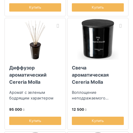
Купить
Купить
Диффузор
Свеча
ароматический
ароматическая
Cereria Molla
Cereria Molla
Boutique. Чай и
Boutique. Чай и
Аромат с зеленым
Воплощение
лемонграсс
лемонграсс
бодрящим характером
неподражаемого
творчества парфюмеров
из Испании
95 000
12 500
Купить
Купить