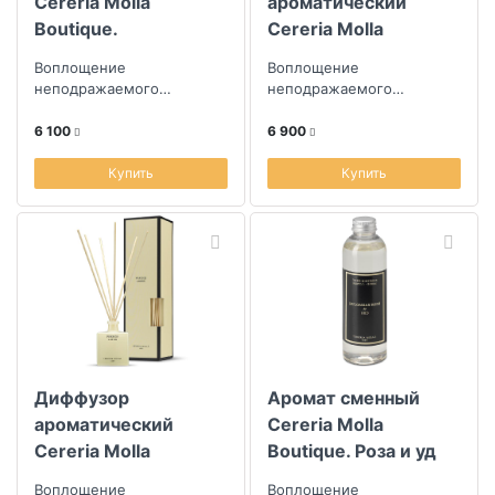
Cereria Molla
ароматический
Boutique.
Cereria Molla
Провансальская
Boutique. Базилик и
Воплощение
Воплощение
лаванда
мандарин
неподражаемого
неподражаемого
творчества парфюмеров
творчества парфюмеров
из Испании
из Испании
6 100
6 900
Купить
Купить
Диффузор
Аромат сменный
ароматический
Cereria Molla
Cereria Molla
Boutique. Роза и уд
Boutique.
200мл
Воплощение
Воплощение