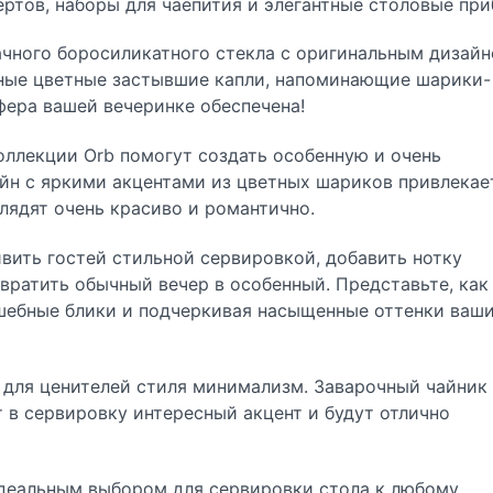
ертов, наборы для чаепития и элегантные столовые при
чного боросиликатного стекла с оригинальным дизайн
ные цветные застывшие капли, напоминающие шарики-
ера вашей вечеринке обеспечена!
коллекции Orb помогут создать особенную и очень
йн с яркими акцентами из цветных шариков привлекае
глядят очень красиво и романтично.
ивить гостей стильной сервировкой, добавить нотку
вратить обычный вечер в особенный. Представьте, как
лшебные блики и подчеркивая насыщенные оттенки ваш
 для ценителей стиля минимализм. Заварочный чайник
 в сервировку интересный акцент и будут отлично
идеальным выбором для сервировки стола к любому