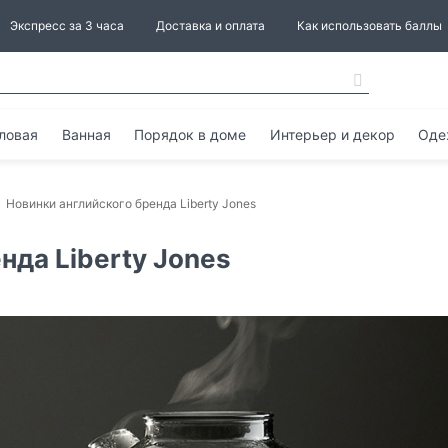
Экспресс за 3 часа
Доставка и оплата
Как использовать баллы
ловая
Ванная
Порядок в доме
Интерьер и декор
Оде
Новинки английского бренда Liberty Jones
нда Liberty Jones