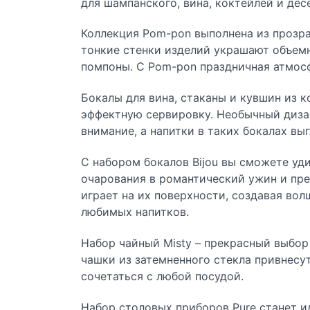
для шампанского, вина, коктейлей и дес
Коллекция Pom-pon выполнена из прозра
тонкие стенки изделий украшают объем
помпоны. С Pom-pon праздничная атмосф
Бокалы для вина, стаканы и кувшин из 
эффектную сервировку. Необычный диза
внимание, а напитки в таких бокалах вы
С набором бокалов Bijou вы сможете уд
очарования в романтический ужин и пре
играет на их поверхности, создавая во
любимых напитков.
Набор чайный Misty – прекрасный выбор
чашки из затемненного стекла привнесут
сочетаться с любой посудой.
Набор столовых приборов Pure станет 