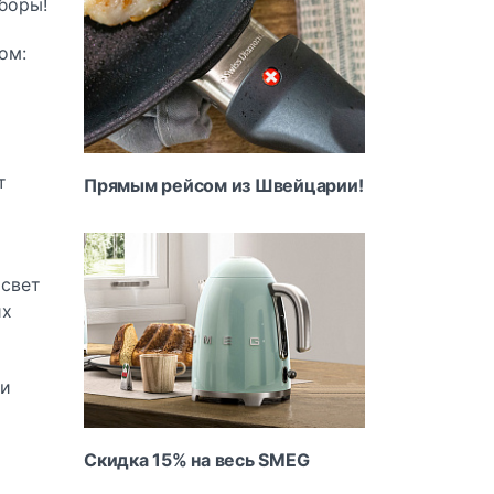
боры!
ом:
т
Прямым рейсом из Швейцарии!
 свет
их
 и
Скидка 15% на весь SMEG