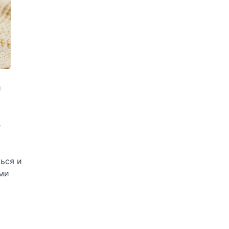
и
В
ься и
ыми