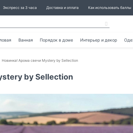
Экспресс за 3 часа
Доставка и оплата
Как использовать баллы
ловая
Ванная
Порядок в доме
Интерьер и декор
Оде
Новинка! Арома свечи Mystery by Sellection
tery by Sellection