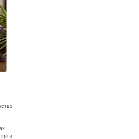
нство
ах
форта