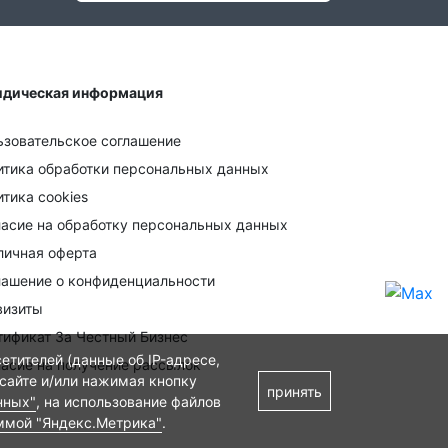
дическая информация
ьзовательское соглашение
итика обработки персональных данных
тика cookies
ласие на обработку персональных данных
личная оферта
лашение о конфиденциальности
визиты
тификат За Честный Бизнес
етителей (данные об IP-адресе,
ласие на получение рассылок
 сайте и/или нажимая кнопку
принять
нных"
, на использование файлов
ммой "Яндекс.Метрика"
.