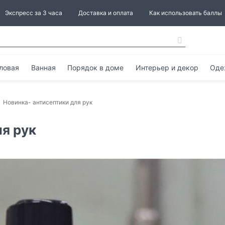
Экспресс за 3 часа
Доставка и оплата
Как использовать баллы
ловая
Ванная
Порядок в доме
Интерьер и декор
Оде
Новинка- антисептики для рук
ля рук