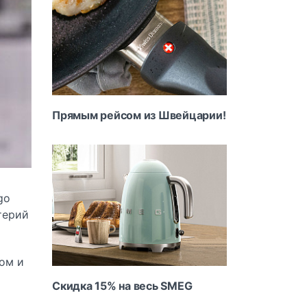
Прямым рейсом из Швейцарии!
go
терий
ом и
Скидка 15% на весь SMEG