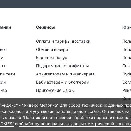
пании
Сервисы
Юри
Оплата и тарифы доставки
Пол
ины
Обмен и возврат
Пол
ти
Евродом-бонус
Поли
кты
Подарочные сертификаты
Сог
ие сети
Архитекторам и дизайнерам
Пуб
сии
Вебмастерам и блоггерам
Сог
иза
Приложение СДЭК
Рек
Сер
Яндекс" - "Яндекс.Метрика" для сбора технических данных пос
Сог
тоспособности и улучшения работы данного сайта. Оставаясь на
есь с нашей
"Политикой в отношении обработки персональных да
OOKIES"
и
обработку персональных данных метрической програ