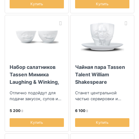
Купить
Купить
Набор салатников
Чайная пара Tassen
Tassen Мимика
Talent William
Laughing & Winking,
Shakespeare
2шт
Отлично подойдут для
Станет центральной
подачи закусок, супов и
частью сервировки и
десертов
превосходным подарком
5 200
6 100
Купить
Купить