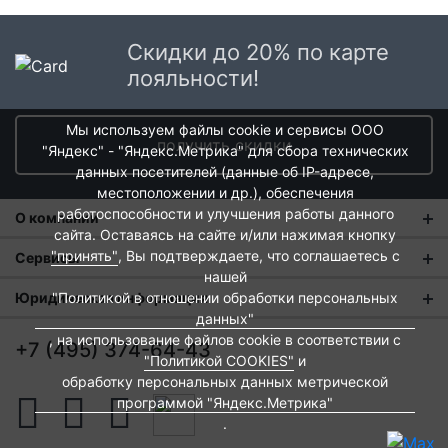
Скидки до 20% по карте
лояльности!
Мы используем файлы cookie и сервисы ООО
получить скидки
"Яндекс" - "Яндекс.Метрика" для сбора технических
данных посетителей (данные об IP-адресе,
местоположении и др.), обеспечения
работоспособности и улучшения работы данного
О компании
сайта. Оставаясь на сайте и/или нажимая кнопку
О нас
"принять"
, Вы подтверждаете, что соглашаетесь с
Сервисы
нашей
Магазины
Оплата и тарифы доставки
"Политикой в отношении обработки персональных
Юридическая информация
данных"
Новости
Обмен и возврат
Пользовательское соглашение
, на использование файлов cookie в соответствии с
+7 (495) 374-64-43
Контакты
"Политикой COOKIES"
и
Евродом-бонус
Политика обработки персональных данных
обработку персональных данных метрической
Развитие сети
Подарочные сертификаты
программой "Яндекс.Метрика"
Политика cookies
.
Вакансии
Архитекторам и дизайнерам
Согласие на обработку персональных данных