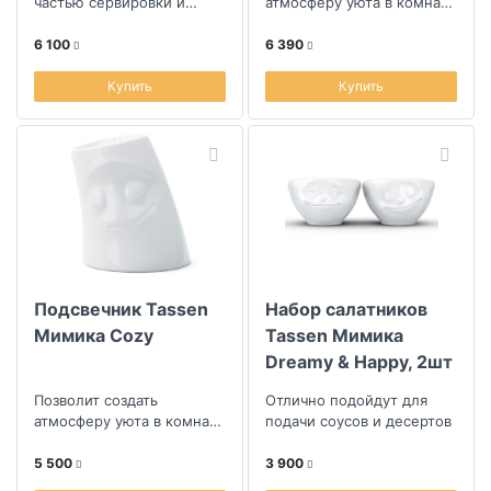
частью сервировки и
атмосферу уюта в комнате
превосходным подарком
и украсит интерьер
6 100
6 390
Купить
Купить
Подсвечник Tassen
Набор салатников
Мимика Cozy
Tassen Мимика
Dreamy & Happy, 2шт
Позволит создать
Отлично подойдут для
атмосферу уюта в комнате
подачи соусов и десертов
и украсит интерьер
5 500
3 900