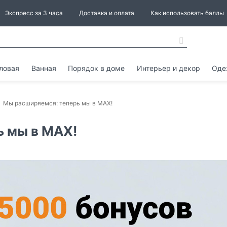
Экспресс за 3 часа
Доставка и оплата
Как использовать баллы
ловая
Ванная
Порядок в доме
Интерьер и декор
Оде
Мы расширяемся: теперь мы в MAX!
ь мы в MAX!