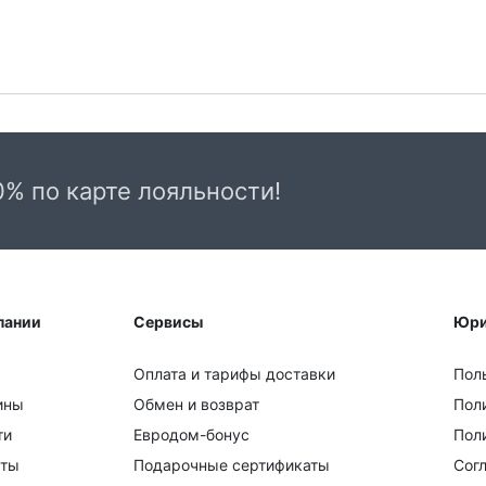
0% по карте лояльности!
пании
Сервисы
Юри
Оплата и тарифы доставки
Пол
ины
Обмен и возврат
Пол
ти
Евродом-бонус
Поли
кты
Подарочные сертификаты
Сог