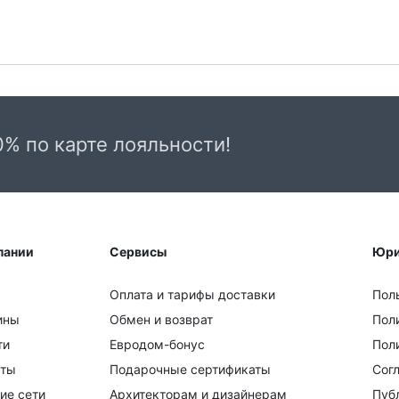
0% по карте лояльности!
пании
Сервисы
Юри
Оплата и тарифы доставки
Пол
ины
Обмен и возврат
Пол
ти
Евродом-бонус
Поли
кты
Подарочные сертификаты
Сог
ие сети
Архитекторам и дизайнерам
Пуб