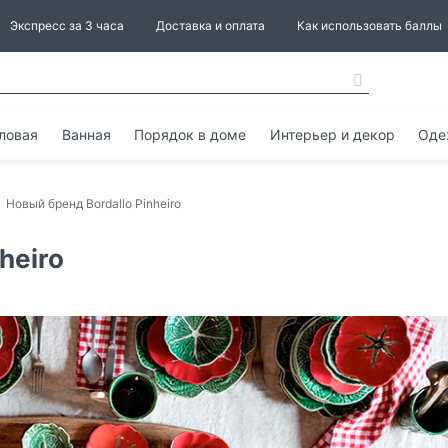
Экспресс за 3 часа
Доставка и оплата
Как использовать баллы
ловая
Ванная
Порядок в доме
Интерьер и декор
Оде
Новый бренд Bordallo Pinheiro
heiro