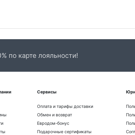
0% по карте лояльности!
пании
Сервисы
Юри
Оплата и тарифы доставки
Пол
ины
Обмен и возврат
Пол
ти
Евродом-бонус
Поли
кты
Подарочные сертификаты
Сог