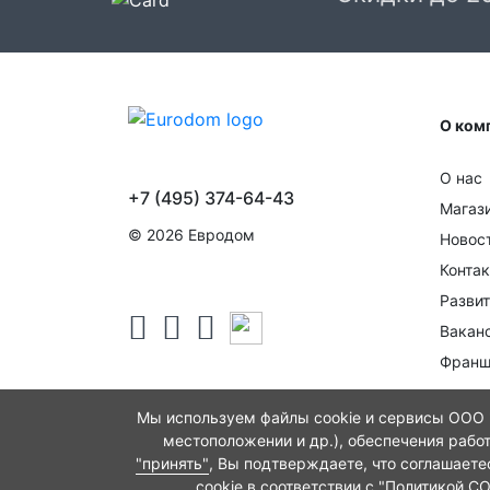
О ком
О нас
+7 (495) 374-64-43
Магаз
© 2026 Евродом
Новос
Конта
Развит
Вакан
Франш
Мы используем файлы cookie и сервисы ООО "
местоположении и др.), обеспечения рабо
"принять"
, Вы подтверждаете, что соглашает
cookie в соответствии с
"Политикой C