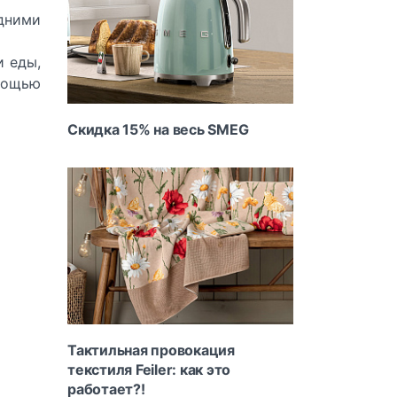
дними
и еды,
мощью
Скидка 15% на весь SMEG
Тактильная провокация
текстиля Feiler: как это
работает?!