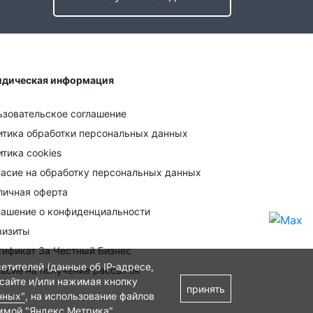
дическая информация
ьзовательское соглашение
итика обработки персональных данных
тика cookies
ласие на обработку персональных данных
личная оферта
лашение о конфиденциальности
визиты
тификат За Честный Бизнес
етителей (данные об IP-адресе,
ласие на получение рассылок
 сайте и/или нажимая кнопку
принять
нных"
, на использование файлов
ммой "Яндекс.Метрика"
.