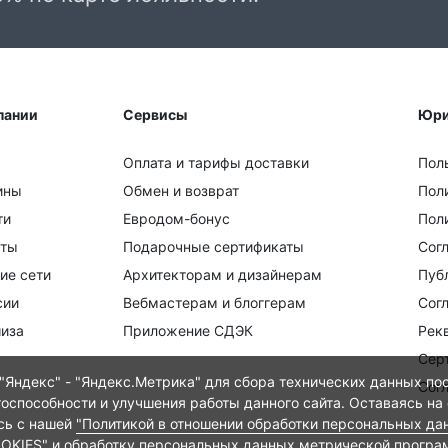
пании
Сервисы
Юри
Оплата и тарифы доставки
Пол
ины
Обмен и возврат
Пол
ти
Евродом-бонус
Поли
кты
Подарочные сертификаты
Сог
ие сети
Архитекторам и дизайнерам
Пуб
сии
Вебмастерам и блоггерам
Сог
иза
Приложение СДЭК
Рек
Сер
Яндекс" - "Яндекс.Метрика" для сбора технических данных пос
Сог
тоспособности и улучшения работы данного сайта. Оставаясь на
есь с нашей
"Политикой в отношении обработки персональных да
OOKIES"
и
обработку персональных данных метрической програ