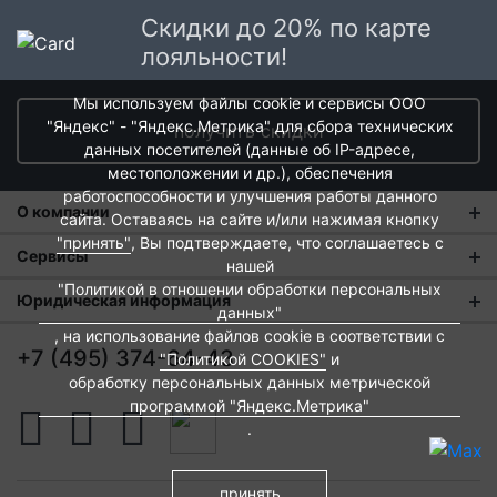
Скидки до 20% по карте
лояльности!
Мы используем файлы cookie и сервисы ООО
"Яндекс" - "Яндекс.Метрика" для сбора технических
получить скидки
данных посетителей (данные об IP-адресе,
местоположении и др.), обеспечения
работоспособности и улучшения работы данного
О компании
сайта. Оставаясь на сайте и/или нажимая кнопку
"принять"
, Вы подтверждаете, что соглашаетесь с
О нас
Сервисы
нашей
"Политикой в отношении обработки персональных
Магазины
Оплата и тарифы доставки
Юридическая информация
данных"
Новости
, на использование файлов cookie в соответствии с
Обмен и возврат
Пользовательское соглашение
+7 (495) 374-64-43
"Политикой COOKIES"
и
Контакты
Евродом-бонус
Политика обработки персональных данных
обработку персональных данных метрической
программой "Яндекс.Метрика"
Развитие сети
Подарочные сертификаты
Политика cookies
.
Вакансии
Архитекторам и дизайнерам
Согласие на обработку персональных данных
Франшиза
Вебмастерам и блоггерам
принять
Публичная оферта