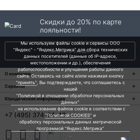
Скидки до 20% по карте
лояльности!
Мы используем файлы cookie и сервисы ООО
"Яндекс" - "Яндекс.Метрика" для сбора технических
получить скидки
данных посетителей (данные об IP-адресе,
местоположении и др.), обеспечения
работоспособности и улучшения работы данного
О компании
сайта. Оставаясь на сайте и/или нажимая кнопку
"принять"
, Вы подтверждаете, что соглашаетесь с
О нас
Сервисы
нашей
"Политикой в отношении обработки персональных
Магазины
Оплата и тарифы доставки
Юридическая информация
данных"
Новости
Обмен и возврат
, на использование файлов cookie в соответствии с
Пользовательское соглашение
+7 (495) 374-64-43
"Политикой COOKIES"
и
Контакты
Евродом-бонус
Политика обработки персональных данных
обработку персональных данных метрической
программой "Яндекс.Метрика"
Развитие сети
Подарочные сертификаты
Политика cookies
.
Вакансии