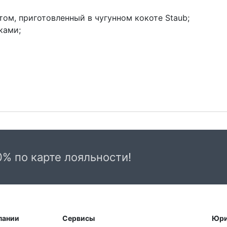
ом, приготовленный в чугунном кокоте Staub;
ками;
0% по карте лояльности!
пании
Сервисы
Юри