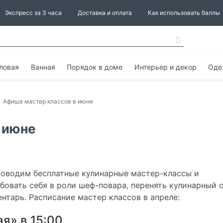
Экспресс за 3 часа
Доставка и оплата
Как использовать баллы
ловая
Ванная
Порядок в доме
Интерьер и декор
Оде
Афиша мастер классов в июне
 июне
проводим бесплатные кулинарные мастер-классы и
обовать себя в роли шеф-повара, перенять кулинарный 
нтарь. Расписание мастер классов в апреле:
я» в 15:00