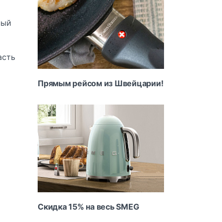
ный
асть
Прямым рейсом из Швейцарии!
Скидка 15% на весь SMEG