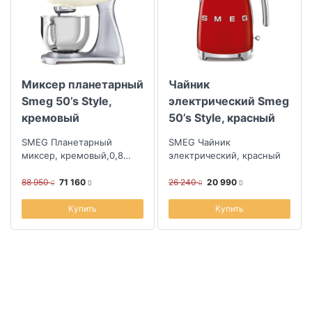
Миксер планетарный
Чайник
Smeg 50’s Style,
электрический Smeg
кремовый
50’s Style, красный
SMEG Планетарный
SMEG Чайник
миксер, кремовый,0,8
электрический, красный
кВт; объем чаши 4,8л,2
насадки для взбивания, 1
88 950
71 160
26 240
20 990
насадка для те...
Купить
Купить