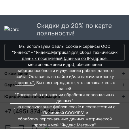
Скидки до 20% по карте
лояльности!
Мы используем файлы cookie и сервисы ООО
получить скидки
"Яндекс" - "Яндекс.Метрика" для сбора технических
данных посетителей (данные об IP-адресе,
местоположении и др.), обеспечения
работоспособности и улучшения работы данного
О компании
сайта. Оставаясь на сайте и/или нажимая кнопку
"принять"
, Вы подтверждаете, что соглашаетесь с
О нас
Сервисы
нашей
Магазины
"Политикой в отношении обработки персональных
Оплата и тарифы доставки
Юридическая информация
данных"
Новости
Обмен и возврат
, на использование файлов cookie в соответствии с
Пользовательское соглашение
+7 (495) 374-64-43
"Политикой COOKIES"
и
Контакты
Евродом-бонус
Политика обработки персональных данных
обработку персональных данных метрической
Развитие сети
программой "Яндекс.Метрика"
Подарочные сертификаты
Политика cookies