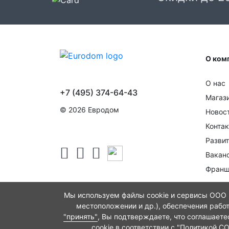
О ком
О нас
+7 (495) 374-64-43
Магаз
© 2026 Евродом
Новос
Конта
Развит
Вакан
Франш
Мы используем файлы cookie и сервисы ООО "
местоположении и др.), обеспечения рабо
"принять"
, Вы подтверждаете, что соглашает
cookie в соответствии с
"Политикой C