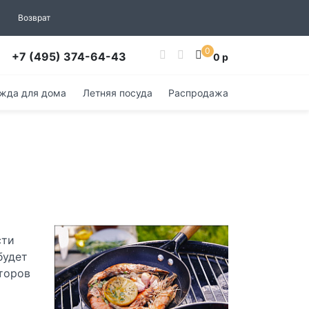
Возврат
0
+7 (495) 374-64-43
0 р
жда для дома
Летняя посуда
Распродажа
сти
будет
торов