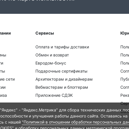
пании
Сервисы
Юри
Оплата и тарифы доставки
Пол
ины
Обмен и возврат
Пол
ти
Евродом-бонус
Поли
кты
Подарочные сертификаты
Сог
ие сети
Архитекторам и дизайнерам
Пуб
сии
Вебмастерам и блоггерам
Сог
иза
Приложение СДЭК
Рек
Сер
Яндекс" - "Яндекс.Метрика" для сбора технических данных пос
Сог
тоспособности и улучшения работы данного сайта. Оставаясь на
есь с нашей
"Политикой в отношении обработки персональных да
OOKIES"
и
обработку персональных данных метрической програ