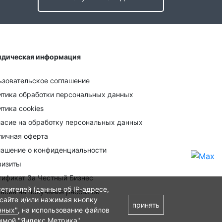
дическая информация
ьзовательское соглашение
итика обработки персональных данных
тика cookies
ласие на обработку персональных данных
личная оферта
лашение о конфиденциальности
визиты
тификат За Честный Бизнес
етителей (данные об IP-адресе,
ласие на получение рассылок
 сайте и/или нажимая кнопку
принять
нных"
, на использование файлов
ммой "Яндекс.Метрика"
.