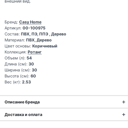
внешний вид.
Бренд:
Casy Home
Артикул:
00-100975
Состав:
ПВХ, ПЭ, ППЭ , Дерево
Материал:
ПВХ, Дерево
Цвет основы:
Коричневый
Коллекция:
Ротанг
Объем (л):
54
Длина (см):
30
Ширина (см):
30
Высота (см):
60
Вес (кг):
2.53
Описание бренда
Доставка и оплата
Системы хранения Casy Home подойдут тем, кто любит,
когда вещи лежат на своих местах и при этом не требуют
Доставка заказа: