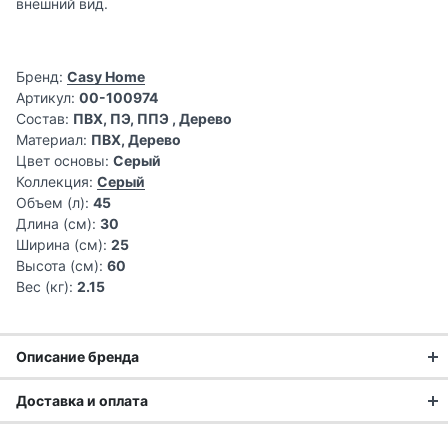
внешний вид.
Бренд:
Casy Home
Артикул:
00-100974
Состав:
ПВХ, ПЭ, ППЭ , Дерево
Материал:
ПВХ, Дерево
Цвет основы:
Серый
Коллекция:
Серый
Объем (л):
45
Длина (см):
30
Ширина (см):
25
Высота (см):
60
Вес (кг):
2.15
Описание бренда
Доставка и оплата
Системы хранения Casy Home подойдут тем, кто любит,
когда вещи лежат на своих местах и при этом не требуют
Доставка заказа: