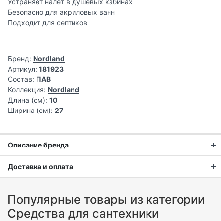
Устраняет налет в душевых кабинах
Безопасно для акриловых ванн
Подходит для септиков
Бренд:
Nordland
Артикул:
181923
Состав:
ПАВ
Коллекция:
Nordland
Длина (см):
10
Ширина (см):
27
Описание бренда
NORDLAND: Бытовая химия нового
Доставка и оплата
поколения для Европы и вашего
Доставка заказа:
здоровья
Популярные товары из категории
Доставка в Москве и области
Средства для сантехники
NORDLAND
— это европейская линейка экологически
В Москве и Московской области доставка курьером до