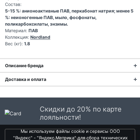
Состав:
5-15 %: анионоактивные ПАВ, перкабонат натрия; менее 5
%: неионогенные ПАВ, мыло, фосфонаты,
поликарбоксилаты, энзимы.
Материал:
ПАВ
Коллекция:
Nordland
Вес (кг):
1.8
Описание бренда
NORDLAND: Бытовая химия нового
Доставка и оплата
поколения для Европы и вашего
Доставка заказа:
здоровья
Доставка в Москве и области
Скидки до 20% по карте
NORDLAND
— это европейская линейка экологически
В Москве и Московской области доставка курьером до
лояльности!
дружественных и научно обоснованных продуктов для
двери.
ухода за домом. Бренд создан для современного
потребителя, который осознанно подходит к выбору
Мы используем файлы cookie и сервисы ООО
Стоимость доставки в Москве в пределах МКАД
399 руб.
,
средств для чистоты, ставя на первое место безопасность
"Яндекс" - "Яндекс.Метрика" для сбора технических
получить скидки
в Московской Области и Москве за МКАД
599 руб.