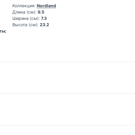
Коллекция:
Nordland
Длина (см):
9.5
Ширина (см):
7.3
%
Высота (см):
23.2
ты;
 нового поколения для Европы и ваш
огически дружественных и научно обоснованных продуктов для 
о подходит к выбору средств для чистоты, ставя на первое ме
рос: осознанное потребление
Самовывоз из магазина на Трубной
До