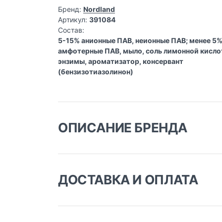
Бренд:
Nordland
Артикул:
391084
Состав:
5-15% анионные ПАВ, неионные ПАВ; менее 5
амфотерные ПАВ, мыло, соль лимонной кисло
энзимы, ароматизатор, консервант
(бензизотиазолинон)
ОПИСАНИЕ БРЕНДА
NORDLAND: Бытовая химия
NORDLAND
— это европейская линейка экол
ДОСТАВКА И ОПЛАТА
современного потребителя, который осознанн
сохранение окружающей среды.
Доставка заказа:
Ответ на европейский зап
Доставка в Москве и области