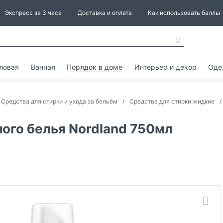
Экспресс за 3 часа
Доставка и оплата
Как использовать баллы
ловая
Ванная
Порядок в доме
Интерьер и декор
Оде
Средства для стирки и ухода за бельём
Средства для стирки жидкие
ного белья Nordland 750мл