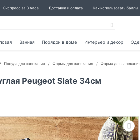
Экспресс за 3 часа
Доставка и оплата
Как использовать баллы
ловая
Ванная
Порядок в доме
Интерьер и декор
Оде
Посуда для запекания
Формы для запекания
Форма для запекания
глая Peugeot Slate 34см