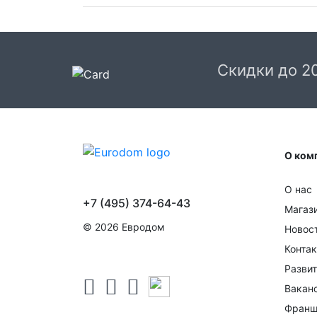
Доставка в Москве и области
В Москве и Московской области доставка
курьером до двери.
Скидки до 2
Стоимость доставки в Москве в пределах М
399 руб.
, в Московской Области и Москве за
МКАД
599 руб.
Интервал доставки по
Московской области - с 10 до 22 часов.
О ком
При заказе в пункт выдачи СДЭК доставка п
Москве рассчитывается согласно тарифу СД
О нас
Доставка в пункт выдачи осуществляется
+7 (495) 374-64-43
только предоплаченных заказов.
Магаз
© 2026 Евродом
Новос
Срок доставки от 1 до 2 дней.
Конта
Доставка крупногабаритных товаров и заказ
Развит
с большим количеством товара осуществляе
в течении 1-3 дней после оформления заказа
Вакан
После отгрузки заказа с вами свяжется слу
Франш
логистики транспортной компании для