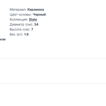
Материал:
Керамика
Цвет основы:
Черный
Коллекция:
Slate
Диаметр (см):
34
Высота (см):
7
Вес (кг):
1.6
 или
 традиций в обработке стали и использование самых качестве
упной морской и каменной соли, сухой и влажной, разных видо