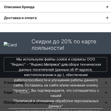
Описание бренда
Доставка и оплата
Технологии Peugeot — это сочетание лучших традиций в
обработке стали и использование самых качественных
Доставка заказа:
механизмов. Среди продукции бренда есть специальные
мельницы для обычной, крупной морской и каменной соли,
Доставка в Москве и области
сухой и влажной, разных видов перца и специй.
Скидки до 20% по карте
В Москве и Московской области доставка курьером до
лояльности!
двери.
Мы используем файлы cookie и сервисы ООО
Стоимость доставки в Москве в пределах МКАД
399 руб.
,
получить скидки
"Яндекс" - "Яндекс.Метрика" для сбора технических
в Московской Области и Москве за МКАД
599 руб.
данных посетителей (данные об IP-адресе,
Интервал доставки по Московской области - с 10 до 22
местоположении и др.), обеспечения
часов.
работоспособности и улучшения работы данного
О компании
При заказе в пункт выдачи СДЭК доставка по Москве
сайта. Оставаясь на сайте и/или нажимая кнопку
рассчитывается согласно тарифу СДЭК. Доставка в пункт
"принять"
, Вы подтверждаете, что соглашаетесь с
О нас
Сервисы
выдачи осуществляется только предоплаченных заказов.
нашей
Магазины
"Политикой в отношении обработки персональных
Оплата и тарифы доставки
Юридическая информация
Срок доставки от 1 до 2 дней.
данных"
Новости
Обмен и возврат