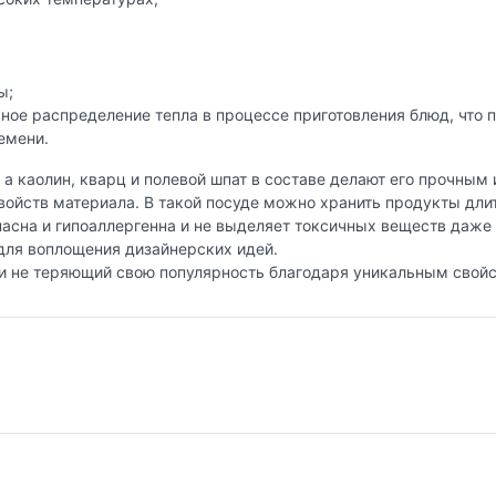
ы;
ое распределение тепла в процессе приготовления блюд, что п
емени.
 а каолин, кварц и полевой шпат в составе делают его прочным
войств материала. В такой посуде можно хранить продукты длит
пасна и гипоаллергенна и не выделяет токсичных веществ даже 
для воплощения дизайнерских идей.
и не теряющий свою популярность благодаря уникальным свой
nry выпускает керамическую посуду для приготовления пищи у
м вручную. Выверенный до мелочей дизайн и красивые дорогие
юд на стол.