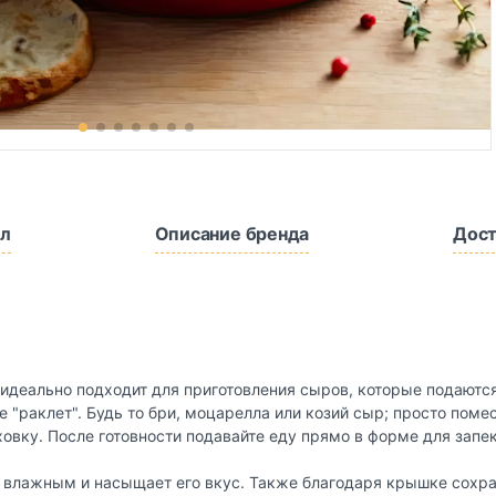
л
Описание бренда
Дост
y идеально подходит для приготовления сыров, которые подаютс
 "раклет". Будь то бри, моцарелла или козий сыр; просто поме
овку. После готовности подавайте еду прямо в форме для запе
влажным и насыщает его вкус. Также благодаря крышке сохран