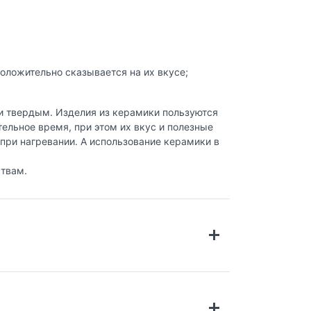
оложительно сказывается на их вкусе;
 и твердым. Изделия из керамики пользуются
ельное время, при этом их вкус и полезные
при нагревании. А использование керамики в
ствам.
же более 160 лет. Каждое изделие
 материалы позволяют использовать формы