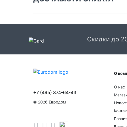
Доставка заказа:
Доставка в Москве и области
В Москве и Московской области доставка
курьером до двери.
Скидки до 2
Стоимость доставки в Москве в пределах М
399 руб.
, в Московской Области и Москве за
МКАД
599 руб.
Интервал доставки по
Московской области - с 10 до 22 часов.
О ком
При заказе в пункт выдачи СДЭК доставка п
Москве рассчитывается согласно тарифу СД
О нас
Доставка в пункт выдачи осуществляется
+7 (495) 374-64-43
только предоплаченных заказов.
Магаз
© 2026 Евродом
Новос
Срок доставки от 1 до 2 дней.
Конта
Доставка крупногабаритных товаров и заказ
Развит
с большим количеством товара осуществляе
в течении 1-3 дней после оформления заказа
Вакан