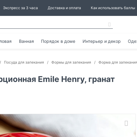
Экспресс за 3 часа
Доставка и оплата
Как использовать баллы
ловая
Ванная
Порядок в доме
Интерьер и декор
Оде
Посуда для запекания
Формы для запекания
Форма для запекания
ционная Emile Henry, гранат