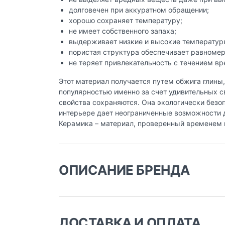
долговечен при аккуратном обращении;
хорошо сохраняет температуру;
не имеет собственного запаха;
выдерживает низкие и высокие температур
пористая структура обеспечивает равномерн
не теряет привлекательность с течением вр
Этот материал получается путем обжига глины,
популярностью именно за счет удивительных с
свойства сохраняются. Она экологически безо
интерьере дает неограниченные возможности 
Керамика – материал, проверенный временем 
ОПИСАНИЕ БРЕНДА
Французское семейное предприятие Emile He
уникально, выполнено и подписано мастеро
не только для запекания, но и для подачи бл
ДОСТАВКА И ОПЛАТА