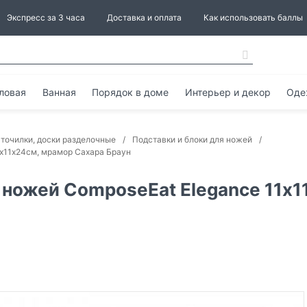
Экспресс за 3 часа
Доставка и оплата
Как использовать баллы
ловая
Ванная
Порядок в доме
Интерьер и декор
Оде
 точилки, доски разделочные
Подставки и блоки для ножей
1х11х24см, мрамор Сахара Браун
 ножей ComposeEat Elegance 11х1