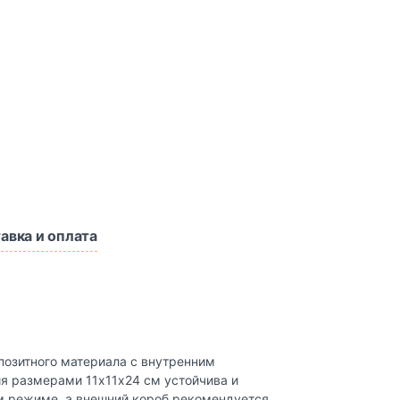
авка и оплата
позитного материала с внутренним
я размерами 11х11х24 см устойчива и
 режиме, а внешний короб рекомендуется