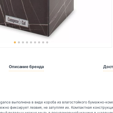
Описание бренда
Дост
gance выполнена в виде короба из влагостойкого бумажно-ком
жно фиксирует лезвия, не затупляя их. Компактная конструкци
новый вкладыш можно мыть в посудомоечной машине в щадящем