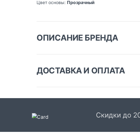
Цвет основы:
Прозрачный
ОПИСАНИЕ БРЕНДА
ДОСТАВКА И ОПЛАТА
Доставка заказа:
Доставка в Москве и области
В Москве и Московской области доставка
курьером до двери.
Скидки до 2
Стоимость доставки в Москве в пределах М
399 руб.
, в Московской Области и Москве за
МКАД
599 руб.
Интервал доставки по