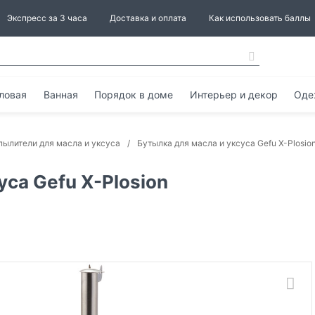
Экспресс за 3 часа
Доставка и оплата
Как использовать баллы
ловая
Ванная
Порядок в доме
Интерьер и декор
Оде
пылители для масла и уксуса
Бутылка для масла и уксуса Gefu X-Plosio
уса Gefu X-Plosion