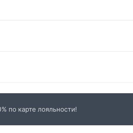
Самовывоз из магазина на Трубной
До
Весь товар, представленный в каталоге
Сто
интернет-магазина, вы можете заказать и
от
0% по карте лояльности!
самостоятельно забрать по адресу: г. Москва,
КАД
Дос
Трубная пл., д. 2, 2-й этаж с 10:00 до 22:00
две
часов c пн-вс.