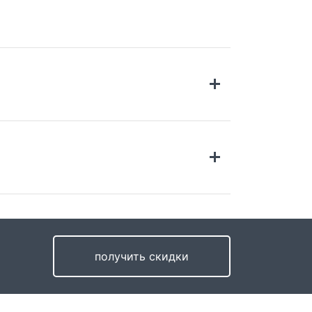
ставка по России
имость доставки в Санкт-Петербург и 20км
 КАД
499 руб.
получить скидки
тавка во все регионы России возможна до
ри и в пункт выдачи компании СДЭК.