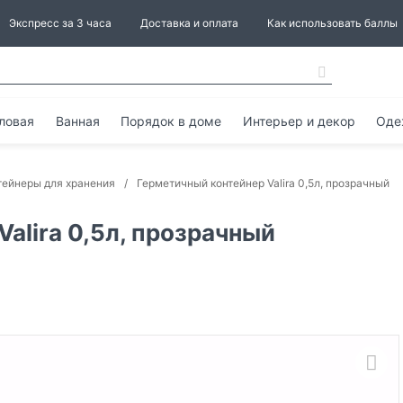
Экспресс за 3 часа
Доставка и оплата
Как использовать баллы
ловая
Ванная
Порядок в доме
Интерьер и декор
Оде
тейнеры для хранения
Герметичный контейнер Valira 0,5л, прозрачный
alira 0,5л, прозрачный