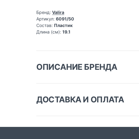
Бренд:
Valira
Артикул:
6091/50
Состав:
Пластик
Длина (см):
19.1
ОПИСАНИЕ БРЕНДА
VALIRA — производитель сковород и кастрюл
покрывается запатентованным премиальным 
подходит для всех видов плит (в т.ч. индукци
ДОСТАВКА И ОПЛАТА
Доставка заказа:
Доставка в Москве и области
В Москве и Московской области доставка