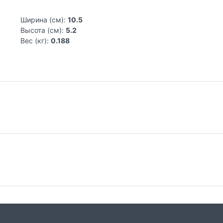
Ширина (см):
10.5
Высота (см):
5.2
Вес (кг):
0.188
ь в Испании, основанный в 1969 году. Продукция изготавливае
антипригарным покрытием PPG Eterna с частицами титана, име
онных).
Самовывоз из магазина на Трубной
До
Весь товар, представленный в каталоге
Сто