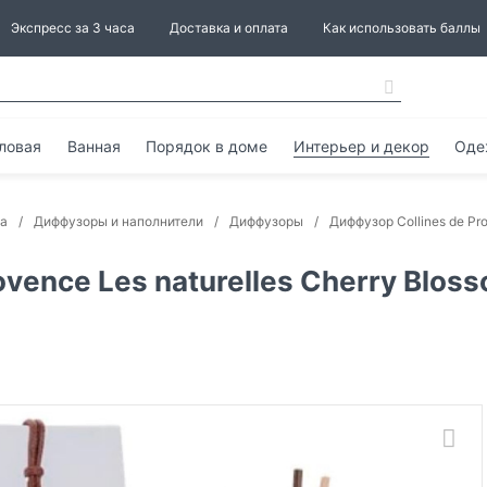
Экспресс за 3 часа
Доставка и оплата
Как использовать баллы
ловая
Ванная
Порядок в доме
Интерьер и декор
Оде
ма
Диффузоры и наполнители
Диффузоры
Диффузор Collines de Pr
ovence Les naturelles Cherry Blos