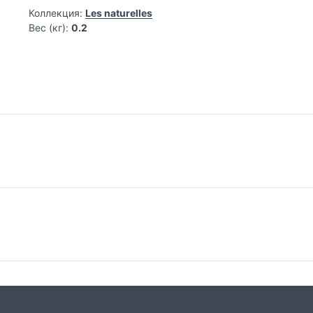
Коллекция:
Les naturelles
Вес (кг):
0.2
Самовывоз из магазина на Трубной
До
Весь товар, представленный в каталоге
Сто