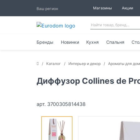
Магазины
Акции
Ваш регион
Бренды
Новинки
Кухня
Спальня
Сто
Каталог
Интерьер и декор
Ароматы для до
Диффузор Collines de Pr
арт. 3700305814438